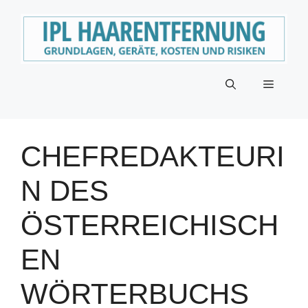
Zum
Inhalt
springen
Menü
CHEFREDAKTEURI
N DES
ÖSTERREICHISCH
EN
WÖRTERBUCHS