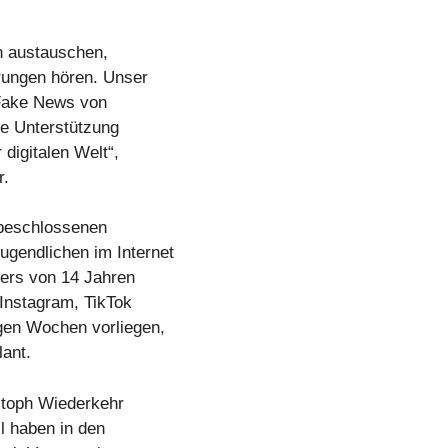
en austauschen,
rungen hören. Unser
 Fake News von
ie Unterstützung
 digitalen Welt“,
r.
 beschlossenen
gendlichen im Internet
ters von 14 Jahren
 Instagram, TikTok
gen Wochen vorliegen,
lant.
stoph Wiederkehr
l haben in den