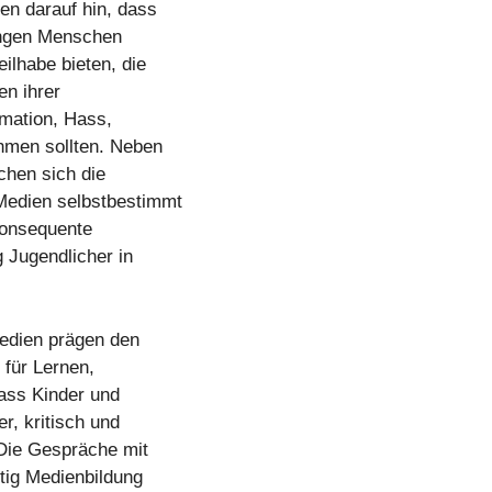
n darauf hin, dass
jungen Menschen
ilhabe bieten, die
en ihrer
mation, Hass,
ehmen sollten. Neben
hen sich die
 Medien selbstbestimmt
 konsequente
 Jugendlicher in
Medien prägen den
für Lernen,
dass Kinder und
r, kritisch und
 Die Gespräche mit
tig Medienbildung