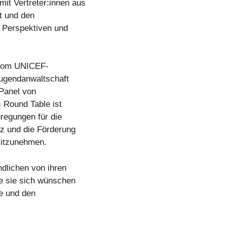
it Vertreter:innen aus
ft und den
n Perspektiven und
 vom UNICEF-
Jugendanwaltschaft
Panel von
s Round Table ist
regungen für die
nz und die Förderung
 mitzunehmen.
dlichen von ihren
ie sie sich wünschen
le und den