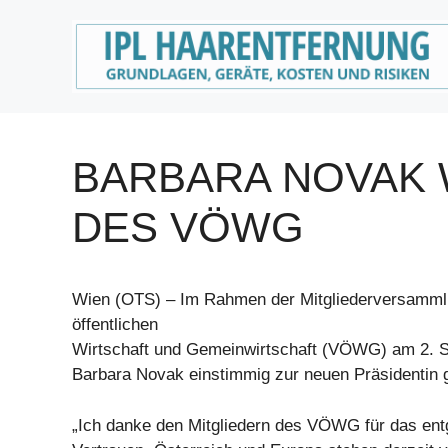
Zum
Inhalt
springen
BARBARA NOVAK 
DES VÖWG
Wien (OTS) – Im Rahmen der Mitgliederversamml
öffentlichen
Wirtschaft und Gemeinwirtschaft (VÖWG) am 2. 
Barbara Novak einstimmig zur neuen Präsidentin 
„Ich danke den Mitgliedern des VÖWG für das en