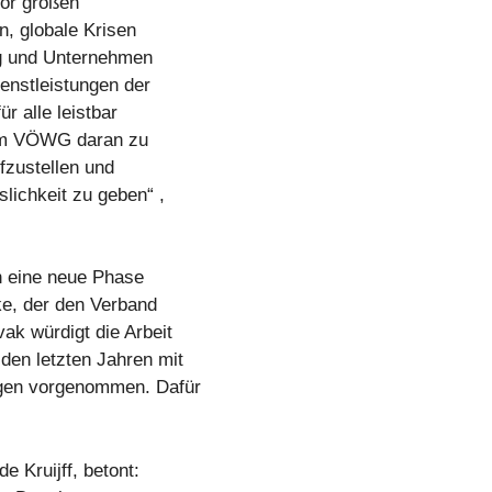
vor großen
n, globale Krisen
ng und Unternehmen
enstleistungen der
r alle leistbar
dem VÖWG daran zu
ufzustellen und
lichkeit zu geben“ ,
n eine neue Phase
nke, der den Verband
ak würdigt die Arbeit
den letzten Jahren mit
ngen vorgenommen. Dafür
 Kruijff, betont: