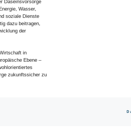
rer Daseinsvorsorge
 Energie, Wasser,
nd soziale Dienste
ig dazu beitragen,
wicklung der
irtschaft in
europäische Ebene –
ohlorientiertes
rge zukunftssicher zu
D