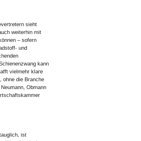
vertretern sieht
auch weiterhin mit
 können – sofern
adstoff- und
ichenden
 Schienenzwang kann
fft vielmehr klare
n, ohne die Branche
nter Neumann, Obmann
irtschaftskammer
auglich, ist