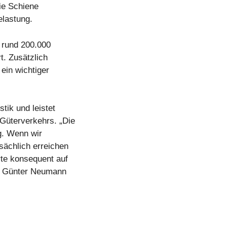
die Schiene
elastung.
s rund 200.000
t. Zusätzlich
ein wichtiger
tik und leistet
 Güterverkehrs. „Die
g. Wenn wir
sächlich erreichen
rte konsequent auf
so Günter Neumann