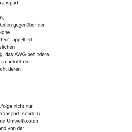
ransport
n,
teilen gegenüber der
eiche
en“, appelliert
slichen
ung, das AWG behindere
on betrifft die
icht deren
folge nicht nur
ntransport, sondern
- und Umweltkosten
end von der