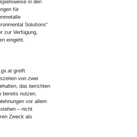
spielsweise in den
ungen für
enmetalle
ronmental Solutions“
er zur Verfügung,
en eingeht.
gv.at greift
szeiten von zwei
halten, das berichten
m bereits nutzen.
blehnungen vor allem
tstehen – nicht
hren Zweck als