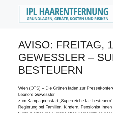
Zum
Inhalt
springen
AVISO: FREITAG, 1
GEWESSLER – SU
BESTEUERN
Wien (OTS) – Die Grünen laden zur Pressekonfere
Leonore Gewessler
zum Kampagnenstart „Superreiche fair besteuern“
Regierung bei Familien, Kindern, Pensionist:innen