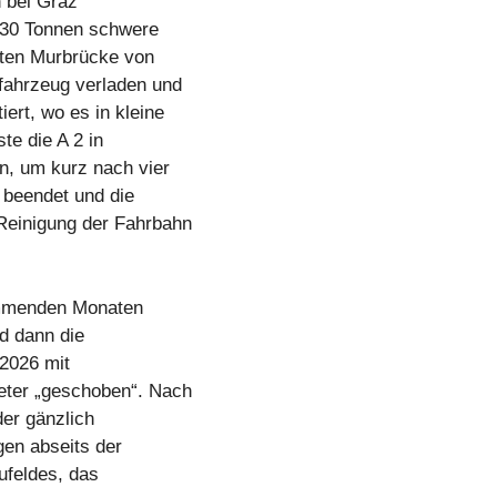
 bei Graz
 230 Tonnen schwere
lten Murbrücke von
fahrzeug verladen und
ert, wo es in kleine
te die A 2 in
n, um kurz nach vier
r beendet und die
Reinigung der Fahrbahn
kommenden Monaten
rd dann die
 2026 mit
eter „geschoben“. Nach
der gänzlich
gen abseits der
ufeldes, das