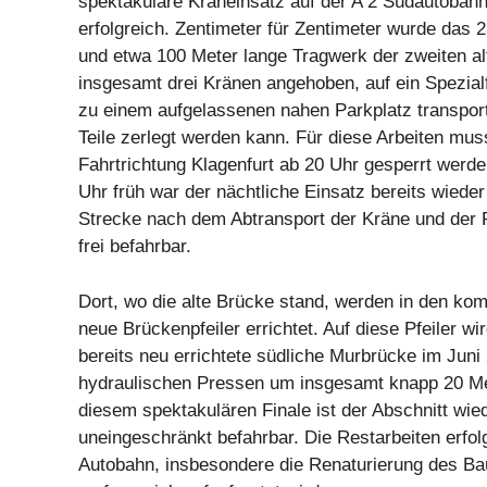
spektakuläre Kraneinsatz auf der A 2 Südautobahn
erfolgreich. Zentimeter für Zentimeter wurde das
und etwa 100 Meter lange Tragwerk der zweiten a
insgesamt drei Kränen angehoben, auf ein Spezial
zu einem aufgelassenen nahen Parkplatz transporti
Teile zerlegt werden kann. Für diese Arbeiten muss
Fahrtrichtung Klagenfurt ab 20 Uhr gesperrt werde
Uhr früh war der nächtliche Einsatz bereits wiede
Strecke nach dem Abtransport der Kräne und der 
frei befahrbar.
Dort, wo die alte Brücke stand, werden in den 
neue Brückenpfeiler errichtet. Auf diese Pfeiler wi
bereits neu errichtete südliche Murbrücke im Juni
hydraulischen Pressen um insgesamt knapp 20 M
diesem spektakulären Finale ist der Abschnitt wie
uneingeschränkt befahrbar. Die Restarbeiten erfol
Autobahn, insbesondere die Renaturierung des Ba