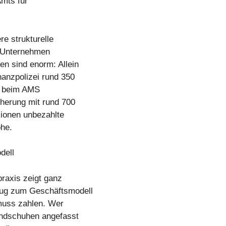
mts für
re strukturelle
h Unternehmen
n sind enorm: Allein
nanzpolizei rund 350
te beim AMS
cherung mit rund 700
lionen unbezahlte
öhe.
dell
raxis zeigt ganz
rug zum Geschäftsmodell
 muss zahlen. Wer
andschuhen angefasst