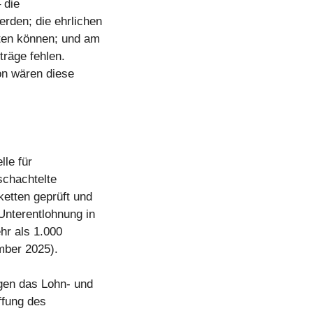
 die
erden; die ehrlichen
lten können; und am
träge fehlen.
on wären diese
lle für
schachtelte
etten geprüft und
 Unterentlohnung in
hr als 1.000
mber 2025).
gen das Lohn- und
ffung des