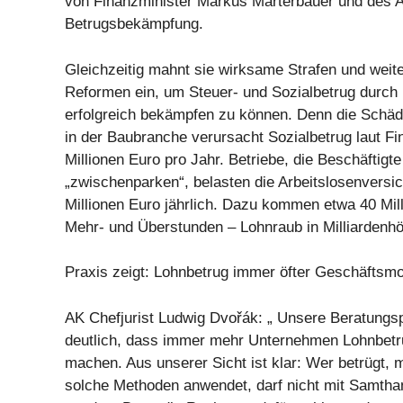
von Finanzminister Markus Marterbauer und des A
Betrugsbekämpfung.
Gleichzeitig mahnt sie wirksame Strafen und weite
Reformen ein, um Steuer- und Sozialbetrug durc
erfolgreich bekämpfen zu können. Denn die Schäde
in der Baubranche verursacht Sozialbetrug laut Fi
Millionen Euro pro Jahr. Betriebe, die Beschäftig
„zwischenparken“, belasten die Arbeitslosenversi
Millionen Euro jährlich. Dazu kommen etwa 40 Mil
Mehr- und Überstunden – Lohnraub in Milliardenh
Praxis zeigt: Lohnbetrug immer öfter Geschäftsmo
AK Chefjurist Ludwig Dvořák: „ Unsere Beratungsp
deutlich, dass immer mehr Unternehmen Lohnbet
machen. Aus unserer Sicht ist klar: Wer betrügt,
solche Methoden anwendet, darf nicht mit Samth