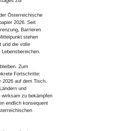
ttages zur
der Österreichische
papier 2026. Seit
renzung, Barrieren
ittelpunkt stehen
 und die volle
n Lebensbereichen.
 bleiben. Zum
krete Fortschritte:
r 2026 auf dem Tisch.
 Ländern und
g wirksam zu bekämpfen
en endlich konsequent
sterreichischen