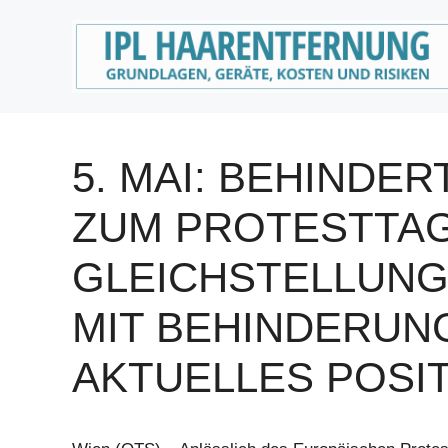
Zum
Inhalt
springen
5. MAI: BEHINDE
ZUM PROTESTTA
GLEICHSTELLUN
MIT BEHINDERUN
AKTUELLES POSIT