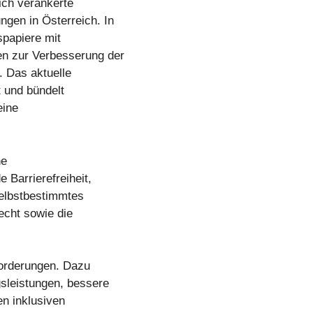
ich verankerte
gen in Österreich. In
spapiere mit
n zur Verbesserung der
 Das aktuelle
 und bündelt
eine
he
 Barrierefreiheit,
selbstbestimmtes
echt sowie die
Forderungen. Dazu
gsleistungen, bessere
n inklusiven