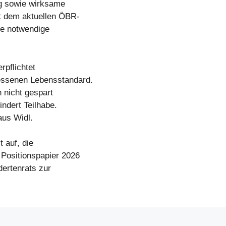
ng sowie wirksame
t dem aktuellen ÖBR-
ie notwendige
rpflichtet
essenen Lebensstandard.
 nicht gespart
indert Teilhabe.
laus Widl.
t auf, die
ositionspapier 2026
dertenrats zur