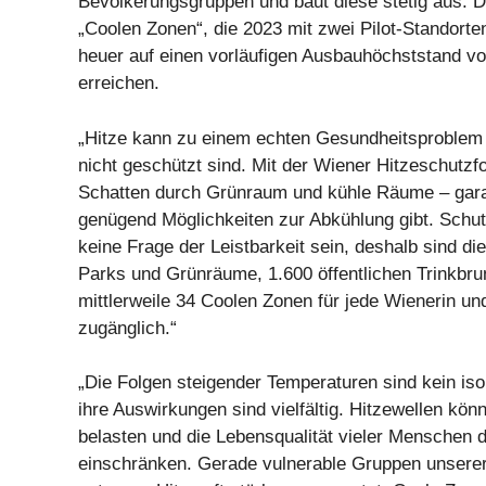
Bevölkerungsgruppen und baut diese stetig aus. 
„Coolen Zonen“, die 2023 mit zwei Pilot-Standorte
heuer auf einen vorläufigen Ausbauhöchststand vo
erreichen.
„Hitze kann zu einem echten Gesundheitsproblem
nicht geschützt sind. Mit der Wiener Hitzeschutzf
Schatten durch Grünraum und kühle Räume – garan
genügend Möglichkeiten zur Abkühlung gibt. Schut
keine Frage der Leistbarkeit sein, deshalb sind di
Parks und Grünräume, 1.600 öffentlichen Trinkbru
mittlerweile 34 Coolen Zonen für jede Wienerin un
zugänglich.“
„Die Folgen steigender Temperaturen sind kein iso
ihre Auswirkungen sind vielfältig. Hitzewellen kö
belasten und die Lebensqualität vieler Menschen d
einschränken. Gerade vulnerable Gruppen unserer