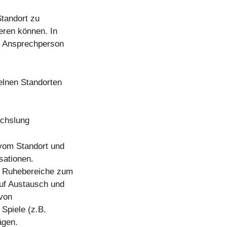
tandort zu
ieren können. In
e Ansprechperson
lnen Standorten
echslung
vom Standort und
sationen.
f Ruhebereiche zum
uf Austausch und
 von
Spiele (z.B.
ägen.