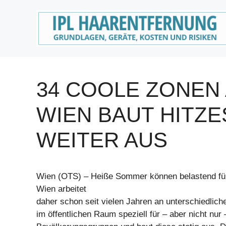
Zum
Inhalt
springen
34 COOLE ZONEN 
WIEN BAUT HITZ
WEITER AUS
Wien (OTS) – Heiße Sommer können belastend für
Wien arbeitet
daher schon seit vielen Jahren an unterschiedl
im öffentlichen Raum speziell für – aber nicht nur 