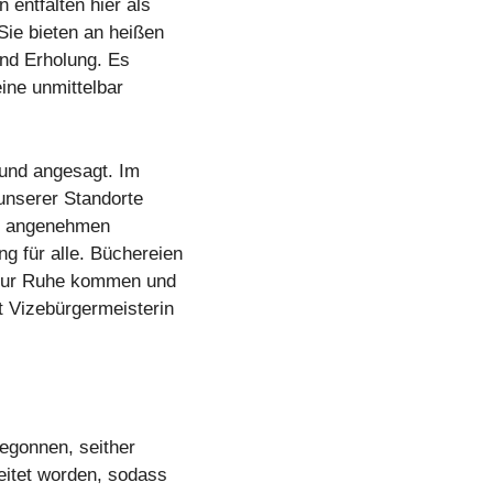
 entfalten hier als
ie bieten an heißen
und Erholung. Es
eine unmittelbar
und angesagt. Im
unserer Standorte
it angenehmen
 für alle. Büchereien
 zur Ruhe kommen und
t Vizebürgermeisterin
begonnen, seither
eitet worden, sodass