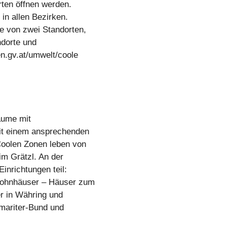
rten öffnen werden.
 in allen Bezirken.
e von zwei Standorten,
ndorte und
en.gv.at/umwelt/coole
äume mit
it einem ansprechenden
oolen Zonen leben von
im Grätzl. An der
inrichtungen teil:
Wohnhäuser – Häuser zum
r in Währing und
amariter-Bund und