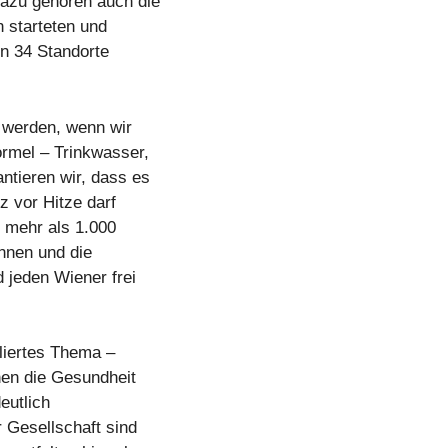
Dazu gehören auch die
n starteten und
n 34 Standorte
 werden, wenn wir
ormel – Trinkwasser,
tieren wir, dass es
z vor Hitze darf
e mehr als 1.000
nnen und die
d jeden Wiener frei
liertes Thema –
nnen die Gesundheit
eutlich
 Gesellschaft sind