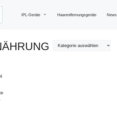
IPL-Geräte
Haarentfernungsgeräte
News
RNÄHRUNG
l
te
h