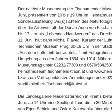
Der nächste Museumstag der Fischamender Muse
Juni, präsentiert von 10 bis 19 Uhr im Heimatmu
Sonderausstellung „Au(s)sichten“ des Naturfotogr
über die Artenvielfalt der Donau-Auen von Fisch
bis 17 Uhr als „Lebendes Handwerken“ das Drech
11. Juni, hält dann Michal Plavec, Kurator der Lu
Technischen Museum Prag, ab 19 Uhr in der Stadtb
„Aus dem Luftschiff betrachtet…“ mit Fotografie
Umgebung aus den Jahren 1894 bis 1914. Nähere
Museumstag unter 02232/77300 und 0676/5342507
heimatmuseum.fischamend@aon.at
und www.heim
bzw. zum Vortrag inklusive Anmeldungen unter 02
stadtbibliothek-fischamend@kabsi.at
.
Die Landesgalerie Niederösterreich in Krems biet
Juni, ab 14 Uhr eine Spotlight-Tour, die in 30 Min
von Egon Schiele und Oskar Kokoschka über die 