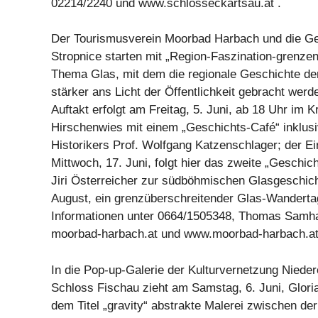
02214/2240 und www.schlosseckartsau.at .
Der Tourismusverein Moorbad Harbach und die G
Stropnice starten mit „Region-Faszination-grenzen
Thema Glas, mit dem die regionale Geschichte de
stärker ans Licht der Öffentlichkeit gebracht werde
Auftakt erfolgt am Freitag, 5. Juni, ab 18 Uhr im Kr
Hirschenwies mit einem „Geschichts-Café“ inklusi
Historikers Prof. Wolfgang Katzenschlager; der Eint
Mittwoch, 17. Juni, folgt hier das zweite „Geschic
Jiri Österreicher zur südböhmischen Glasgeschic
August, ein grenzüberschreitender Glas-Wanderta
Informationen unter 0664/1505348, Thomas Samha
moorbad-harbach.at und www.moorbad-harbach.at
In die Pop-up-Galerie der Kulturvernetzung Nieder
Schloss Fischau zieht am Samstag, 6. Juni, Gloria
dem Titel „gravity“ abstrakte Malerei zwischen der