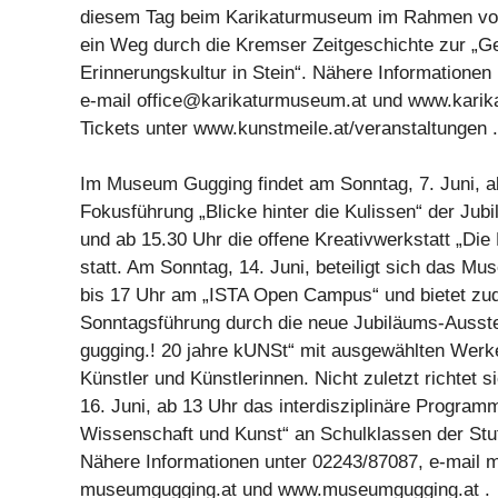
diesem Tag beim Karikaturmuseum im Rahmen v
ein Weg durch die Kremser Zeitgeschichte zur „G
Erinnerungskultur in Stein“. Nähere Informationen
e-mail
office@karikaturmuseum.at
und www.karika
Tickets unter www.kunstmeile.at/veranstaltungen .
Im Museum Gugging findet am Sonntag, 7. Juni, a
Fokusführung „Blicke hinter die Kulissen“ der Jub
und ab 15.30 Uhr die offene Kreativwerkstatt „Die
statt. Am Sonntag, 14. Juni, beteiligt sich das M
bis 17 Uhr am „ISTA Open Campus“ und bietet zu
Sonntagsführung durch die neue Jubiläums-Ausst
gugging.! 20 jahre kUNSt“ mit ausgewählten Werk
Künstler und Künstlerinnen. Nicht zuletzt richtet 
16. Juni, ab 13 Uhr das interdisziplinäre Programm 
Wissenschaft und Kunst“ an Schulklassen der Stu
Nähere Informationen unter 02243/87087, e-mai
museumgugging.at und www.museumgugging.at .