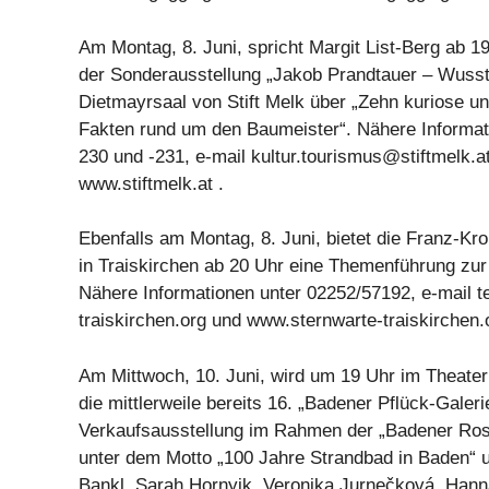
Am Montag, 8. Juni, spricht Margit List-Berg ab 
der Sonderausstellung „Jakob Prandtauer – Wuss
Dietmayrsaal von Stift Melk über „Zehn kuriose u
Fakten rund um den Baumeister“. Nähere Informat
230 und -231, e-mail
kultur.tourismus@stiftmelk.a
www.stiftmelk.at .
Ebenfalls am Montag, 8. Juni, bietet die Franz-Kro
in Traiskirchen ab 20 Uhr eine Themenführung zur
Nähere Informationen unter 02252/57192, e-mail 
traiskirchen.org und www.sternwarte-traiskirchen.o
Am Mittwoch, 10. Juni, wird um 19 Uhr im Theate
die mittlerweile bereits 16. „Badener Pflück-Galerie
Verkaufsausstellung im Rahmen der „Badener Ros
unter dem Motto „100 Jahre Strandbad in Baden“ 
Bankl, Sarah Hornyik, Veronika Jurnečková, Hann