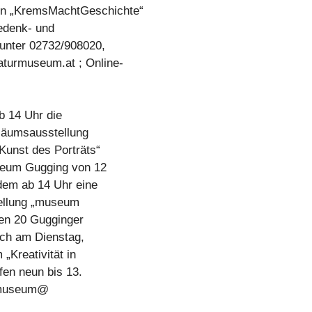
on „KremsMachtGeschichte“
edenk- und
 unter 02732/908020,
turmuseum.at ; Online-
b 14 Uhr die
iläumsausstellung
 Kunst des Porträts“
useum Gugging von 12
dem ab 14 Uhr eine
ellung „museum
en 20 Gugginger
sich am Dienstag,
„Kreativität in
fen neun bis 13.
l museum@