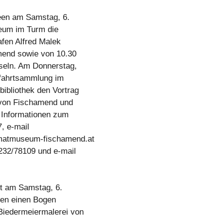
en am Samstag, 6.
seum im Turm die
afen Alfred Malek
amend sowie von 10.30
seln. Am Donnerstag,
ftfahrtsammlung im
ibliothek den Vortrag
n von Fischamend und
 Informationen zum
, e-mail
atmuseum-fischamend.at
232/78109 und e-mail
et am Samstag, 6.
uten einen Bogen
Biedermeiermalerei von