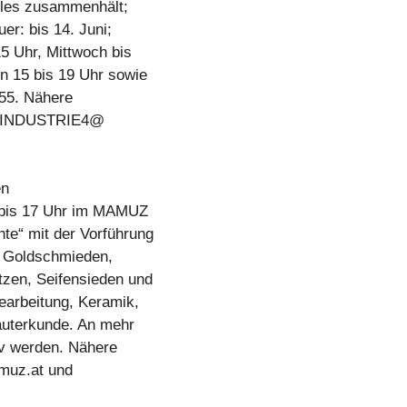
alles zusammenhält;
er: bis 14. Juni;
5 Uhr, Mittwoch bis
n 15 bis 19 Uhr sowie
855. Nähere
pupINDUSTRIE4@
en
 bis 17 Uhr im MAMUZ
te“ mit der Vorführung
m Goldschmieden,
zen, Seifensieden und
earbeitung, Keramik,
räuterkunde. An mehr
iv werden. Nähere
muz.at
und