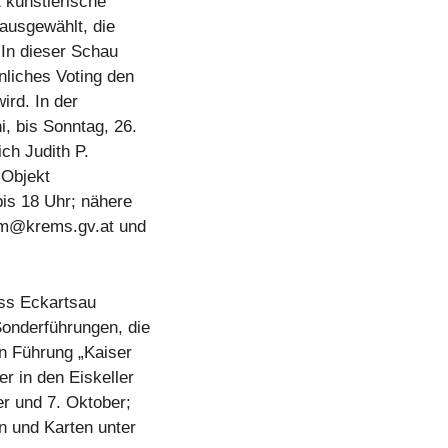
2 künstlerische
 ausgewählt, die
In dieser Schau
liches Voting den
rd. In der
, bis Sonntag, 26.
ich Judith P.
 Objekt
bis 18 Uhr; nähere
m@krems.gv.at
und
oss Eckartsau
Sonderführungen, die
n Führung „Kaiser
er in den Eiskeller
er und 7. Oktober;
n und Karten unter