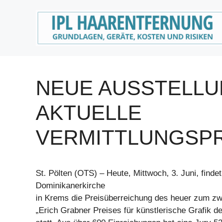
Zum
Inhalt
springen
NEUE AUSSTELL
AKTUELLE
VERMITTLUNGS
St. Pölten (OTS) – Heute, Mittwoch, 3. Juni, findet
Dominikanerkirche
in Krems die Preisüberreichung des heuer zum z
„Erich Grabner Preises für künstlerische Grafik d