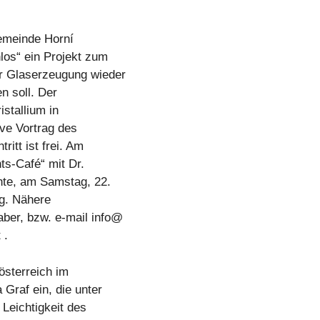
emeinde Horní
los“ ein Projekt zum
r Glaserzeugung wieder
n soll. Der
istallium in
ve Vortrag des
ritt ist frei. Am
hts-Café“ mit Dr.
hte, am Samstag, 22.
g. Nähere
ber, bzw. e-mail info@
 .
österreich im
 Graf ein, die unter
 Leichtigkeit des