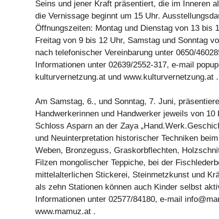
Seins und jener Kraft präsentiert, die im Inneren 
die Vernissage beginnt um 15 Uhr. Ausstellungsdau
Öffnungszeiten: Montag und Dienstag von 13 bis 1
Freitag von 9 bis 12 Uhr, Samstag und Sonntag vo
nach telefonischer Vereinbarung unter 0650/4602
Informationen unter 02639/2552-317, e-mail po
kulturvernetzung.at und www.kulturvernetzung.at .
Am Samstag, 6., und Sonntag, 7. Juni, präsentier
Handwerkerinnen und Handwerker jeweils von 10
Schloss Asparn an der Zaya „Hand.Werk.Geschich
und Neuinterpretation historischer Techniken bei
Weben, Bronzeguss, Graskorbflechten, Holzschnit
Filzen mongolischer Teppiche, bei der Fischlederb
mittelalterlichen Stickerei, Steinmetzkunst und K
als zehn Stationen können auch Kinder selbst akt
Informationen unter 02577/84180, e-mail
info@ma
www.mamuz.at .