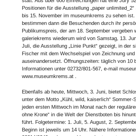
statt. Aus über 600 Einreichungen hat eine Jury 5
Positionen für die Ausstellung „paper unlimited_2“
bis 15. November im museumkrems zu sehen ist. 
bestimmen dann die Besuchenden durch ihr persön
Publikumspreis, der am 18. September vergeben wi
galeriekrems wiederum wird von Samstag, 13. Juni
Juli, die Ausstellung „Linie Punkt“ gezeigt, in der s
Fischer mit dem Wechselspiel von Zeichnung und
auseinandersetzt. Öffnungszeiten: täglich von 10 
Informationen unter 02732/801-567, e-mail
museu
www.museumkrems.at .
Ebenfalls ab heute, Mittwoch, 3. Juni, bietet Schl
unter dem Motto „Kühl, wild, kaiserlich“ Sommer-
jeden ersten Mittwoch im Monat nach der reguläre
ohne Krone“ in die Welt der Dienstboten bis hinunt
führt. Folgetermine: 1. Juli, 5. August, 2. Septemb
Beginn ist jeweils um 14 Uhr. Nähere Informatione