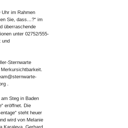
19 Uhr im Rahmen
ten Sie, dass…?“ im
nd überraschende
ionen unter 02752/555-
t
und
ller-Sternwarte
 Merkursichtbarkeit.
team@sternwarte-
rg .
r am Steg in Baden
“ eröffnet. Die
entage“ steht heuer
und wird von Melanie
a Karaleva, Gerhard