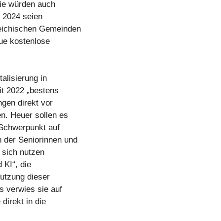
gie würden auch
t 2024 seien
reichischen Gemeinden
ue kostenlose
alisierung in
eit 2022 „bestens
ngen direkt vor
en. Heuer sollen es
 Schwerpunkt auf
 der Seniorinnen und
r sich nutzen
d KI“, die
Nutzung dieser
s verwies sie auf
direkt in die