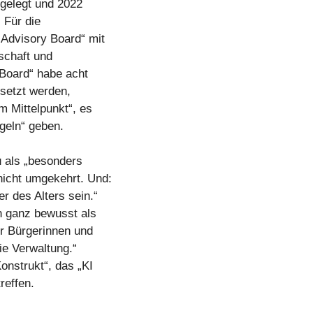
orgelegt und 2022
. Für die
 Advisory Board“ mit
schaft und
 Board“ habe acht
esetzt werden,
m Mittelpunkt“, es
egeln“ geben.
 als „besonders
nicht umgekehrt. Und:
r des Alters sein.“
h ganz bewusst als
r Bürgerinnen und
ie Verwaltung.“
Konstrukt“, das „KI
reffen.