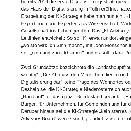
bereits 2018 die erste Digitalisierungsstrategie v
das Haus der Digitalisierung in Tulln eröffnet habe
Erarbeitung der KI-Strategie habe man nun ein „KI
Expertinnen und Experten aus Wissenschaft, Wirt
Gesellschaft ins Leben gerufen. Das „KI Advisory
Leitlinien entwickelt: So soll KI etwa nur dort eing
„wo sie wirklich Sinn macht“, mit „den Menschen i
soll „niemand zurückbleiben“ und es soll „klare R
Zwei Grundsätze bezeichnete die Landeshauptfrau
wichtig“: „Die KI muss den Menschen dienen und 
Digitalisierung darf keine Frage des Wohnortes ode
Deshalb sei die KI-Strategie Niederösterreich auc
„Handlauf“ für das ganze Bundesland gedacht: „Fü
Bürger, für Unternehmen, für Gemeinden und für d
Darüber hinaus sei die KI-Strategie „kein starres 
Advisory Board“ werde künftig jährlich zusamment