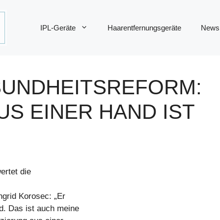
IPL-Geräte
Haarentfernungsgeräte
News
SUNDHEITSREFORM:
US EINER HAND IST
ertet die
grid Korosec: „Er
d. Das ist auch meine