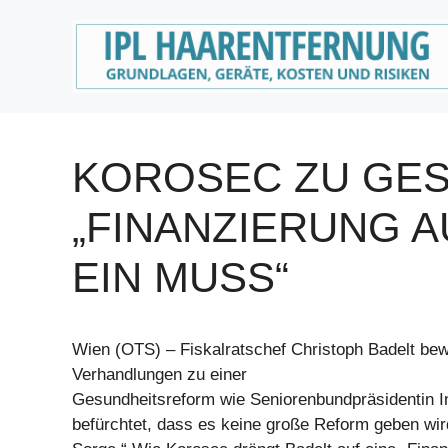
Zum
Inhalt
springen
KOROSEC ZU GE
„FINANZIERUNG A
EIN MUSS“
Wien (OTS) – Fiskalratschef Christoph Badelt bew
Verhandlungen zu einer
Gesundheitsreform wie Seniorenbundpräsidentin In
befürchtet, dass es keine große Reform geben wir