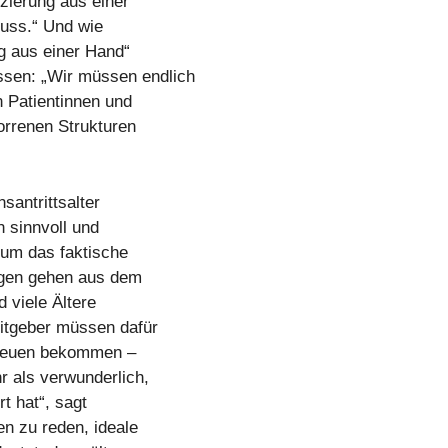
zierung aus einer
Muss.“ Und wie
ng aus einer Hand“
sen: „Wir müssen endlich
 Patientinnen und
orrenen Strukturen
antrittsalter
n sinnvoll und
 um das faktische
rigen gehen aus dem
 viele Ältere
eitgeber müssen dafür
 neuen bekommen –
r als verwunderlich,
t hat“, sagt
en zu reden, ideale