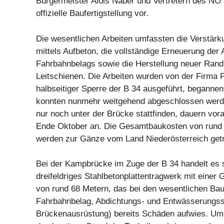
Bürgermeister Alois Naber und Vertretern des NÖ 
offizielle Baufertigstellung vor.
Die wesentlichen Arbeiten umfassten die Verstär
mittels Aufbeton, die vollständige Erneuerung der
Fahrbahnbelags sowie die Herstellung neuer Rand
Leitschienen. Die Arbeiten wurden von der Firma P
halbseitiger Sperre der B 34 ausgeführt, begannen
konnten nunmehr weitgehend abgeschlossen werde
nur noch unter der Brücke stattfinden, dauern vora
Ende Oktober an. Die Gesamtbaukosten von rund 1
werden zur Gänze vom Land Niederösterreich get
Bei der Kampbrücke im Zuge der B 34 handelt es 
dreifeldriges Stahlbetonplattentragwerk mit einer
von rund 68 Metern, das bei den wesentlichen Bau
Fahrbahnbelag, Abdichtungs- und Entwässerungs
Brückenausrüstung) bereits Schäden aufwies. Um 