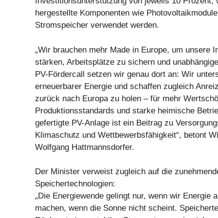
Investitionsunterstützung von jeweils 10 Prozent,
hergestellte Komponenten wie Photovoltaikmodule
Stromspeicher verwendet werden.
„Wir brauchen mehr Made in Europe, um unsere In
stärken, Arbeitsplätze zu sichern und unabhängig
PV-Fördercall setzen wir genau dort an: Wir unte
erneuerbarer Energie und schaffen zugleich Anreiz
zurück nach Europa zu holen – für mehr Wertschöp
Produktionsstandards und starke heimische Betrie
gefertigte PV-Anlage ist ein Beitrag zu Versorgung
Klimaschutz und Wettbewerbsfähigkeit“, betont Wi
Wolfgang Hattmannsdorfer.
Der Minister verweist zugleich auf die zunehmen
Speichertechnologien:
„Die Energiewende gelingt nur, wenn wir Energie 
machen, wenn die Sonne nicht scheint. Speichert