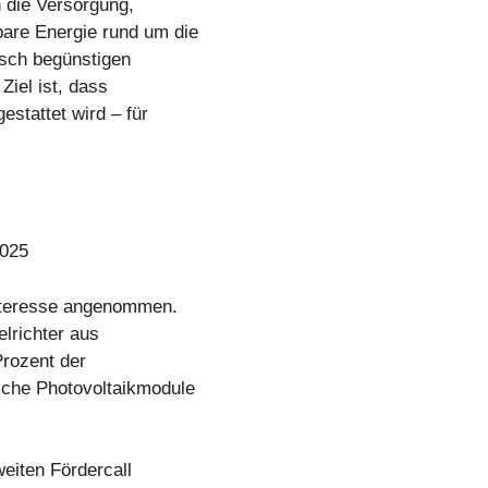
n die Versorgung,
are Energie rund um die
isch begünstigen
Ziel ist, dass
stattet wird – für
2025
nteresse angenommen.
lrichter aus
Prozent der
sche Photovoltaikmodule
eiten Fördercall