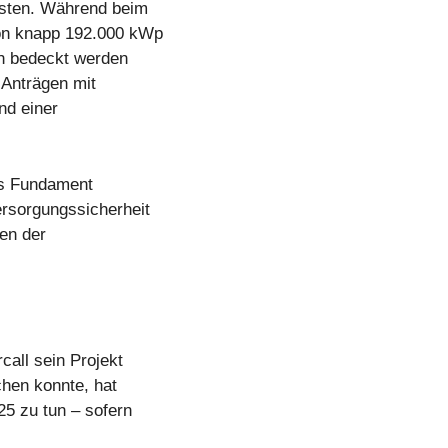
ersten. Während beim
von knapp 192.000 kWp
h bedeckt werden
0 Anträgen mit
nd einer
as Fundament
ersorgungssicherheit
gen der
all sein Projekt
chen konnte, hat
25 zu tun – sofern
.