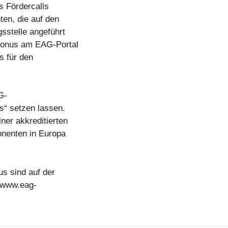
s Fördercalls
en, die auf den
sstelle angeführt
-Bonus am EAG-Portal
s für den
G-
s“ setzen lassen.
ner akkreditierten
onenten in Europa
s sind auf der
 www.eag-