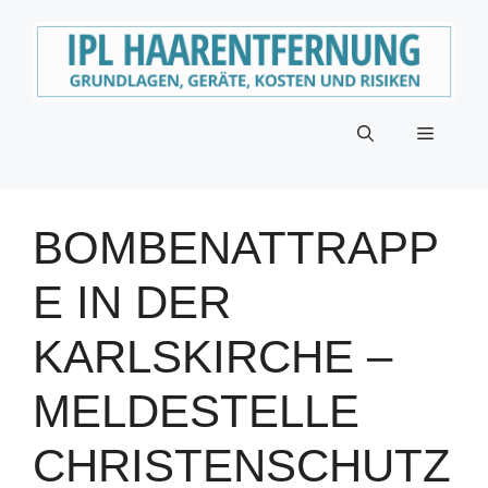
Zum
Inhalt
springen
Menü
BOMBENATTRAPP
E IN DER
KARLSKIRCHE –
MELDESTELLE
CHRISTENSCHUTZ